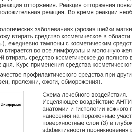
 реакция отторжения. Реакция отторжения появ
 положительная реакция. Во время реакции не
логических заболеваниях (эрозия шейки матки
кожу втирать средство косметическое в облас
, ежедневно тампоны с косметическим средст
о втирается во все лимфоузлы и молочную жел
ей втирать средство косметическое до полного 
2 дня. Курс применения средства косметическог
честве профилактического средства при других
вен, пролежни, ожоги, обморожения).
Схема лечебного воздействия.
Исцеляющее воздействие АНТИ
анатомии и гистологии кожного
нанесения на пораженные участ
поверхностные слои (3) в глубо
эффективности проникновения 