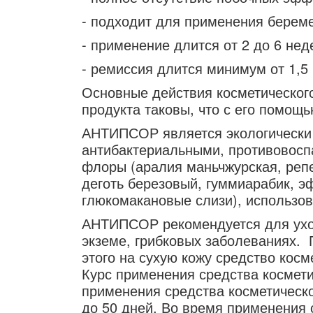
- подходит для применения берем
- применение длится от 2 до 6 нед
- ремиссия длится минимум от 1,5
Основные действия косметическог
продукта таковы, что с его помощ
АНТИПСОР является экологически
антибактериальными, противовосп
флоры (аралия маньчжурская, репе
деготь березовый, гуммиарабик, э
глюкомакановые слизи), использов
АНТИПСОР рекомендуется для уход
экземе, грибковых заболеваниях. 
этого на сухую кожу средство косм
Курс применения средства космет
применения средства косметическо
до 50 дней. Во время применения 