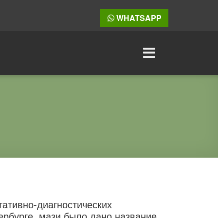
WHATSAPP
тативно-диагностических
ербурге, мази было дано название