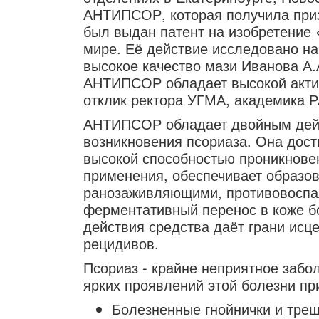
АНТИПСОР, которая получила приз
был выдан патент на изобретение 
мире. Её действие исследовано на
высокое качество мази Иванова А.А
АНТИПСОР обладает высокой актив
отклик ректора УГМА, академика Р
АНТИПСОР обладает двойным дейс
возникновения псориаза. Она дост
высокой способностью проникновен
применения, обеспечивает образов
ранозаживляющими, противовоспа
ферментативный перенос в коже бо
действия средства даёт грани исце
рецидивов.
Псориаз - крайне неприятное заб
ярких проявлений этой болезни п
Болезненные гнойнички и трещ