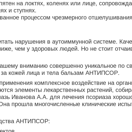
пятен на локтях, коленях или лице, сопровож
х и ступнях.
ванное процессом чрезмерного отшелушивания
читать нарушения в аутоиммунной системе. Кач
иже, чем у здоровых людей. Но не стоит отчаив
Вашему вниманию совершенно уникальное по св
а за кожей лица и тела бальзам АНТИПСОР.
применения комплексное воздействие на орга
яются элементы лекарственных растений, соби
мазь Иванова А.А. для лечения псориаза хорош
 Она прошла многочисленные клинические испы
едства АНТИПСОР:
ектов.