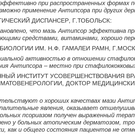
эффективно при распространенных формах псо
озможно применение Антипсора при других де
ИЧЕСКИЙ ДИСПАНСЕР, Г.ТОБОЛЬСК:
ановлено, что мазь Антипсор эффективна пр
вающими средствами, витаминами, хорошо пе
ИОЛОГИИ ИМ. Н.Ф. ГАМАЛЕИ РАМН, Г.МОСК
иальной активностью в отношении стафилок
ния Антипсора – местно при стафилококковы
НЫЙ ИНСТИТУТ УСОВЕРШЕНСТВОВАНИЯ ВРАЧЕ
ЕРМАТОВЕНЕРОЛОГИИ, ДОКТОР МЕДИЦИНСКИХ
тельствуют о хороших качествах мази Антип
спалительные явления, оказывает отшелушив
 больных псориазом получен выраженный тера
чено у больных атопическим дерматозом, тро
и, как и общего состояния пациентов не отм