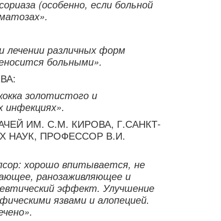
риаза (особенно, если больной
рматозах».
и лечении различных форм
реносится больными».
ВА:
окка золотистого и
х инфекциях».
Й ИМ. С.М. КИРОВА, Г.САНКТ-
 НАУК, ПРОФЕССОР В.И.
сор: хорошо впитывается, не
ающее, ранозаживляющее и
певтический эффект. Улучшение
фическими язвами и алопецией.
ечено».