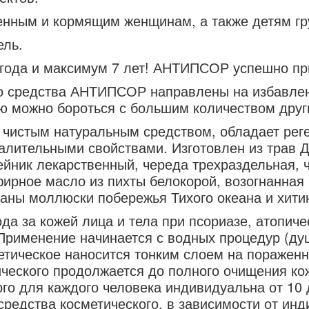
енным и кормящим женщинам, а также детям гру
ель.
 года и максимум 7 лет! АНТИПСОР успешно пр
о средства АНТИПСОР направлены на избавлени
ью можно бороться с большим количеством друг
 чистым натуральным средством, обладает ре
алительными свойствами. Изготовлен из трав 
йник лекарственный, череда трехраздельная, ч
фирное масло из пихты белокорой, возогнанная
аны моллюски побережья Тихого океана и хити
а за кожей лица и тела при псориазе, атопиче
Применение начинается с водных процедур (душ
етическое наносится тонким слоем на пораженны
ического продолжается до полного очищения к
го для каждого человека индивидуальна от 10 д
средства косметического, в зависимости от ин