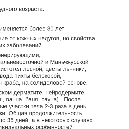
дного возраста.
именяется более 30 лет.
е от кожных недугов, но свойства
их заболеваний.
генерирующими,
Дальневосточной и Маньчжурской
истотел лесной, цветы льнянки,
 вода пихты белокорой,
н краба, на солидоловой основе.
ском дерматите, нейродермите,
, ванна, баня, сауна). После
е участки тела 2-3 раза в день.
ожи. Общая продолжительность
о 35 дней, а в некоторых случаях
дивидуальных особенностей