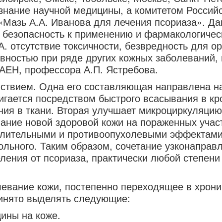
нание научной медицины, а комитетом Россий
«Мазь А.А. Иванова для лечения псориаза». Да
 безопасность к применению и фармакологичес
. отсутствие токсичности, безвредность для ор
ностью при ряде других кожных заболеваний, в
АЕН, профессора А.П. Ястребова.
твием. Одна его составляющая направлена на
игается посредством быстрого всасывания в к
ия в ткани. Вторая улучшает микроциркуляцию
ание новой здоровой кожи на пораженных участ
лительными и противоопухолевыми эффектами,
льного. Таким образом, сочетание узконаправ
ления от псориаза, практически любой степени 
олевание кожи, постепенно переходящее в хрон
ринято выделять следующие:
ины на коже.